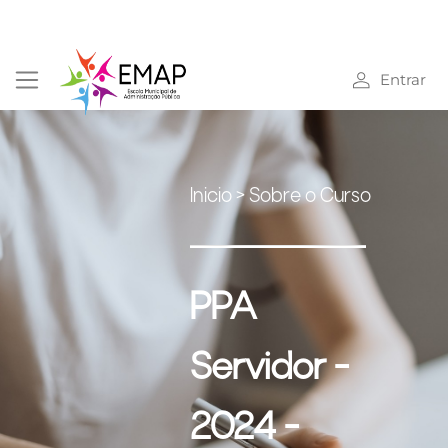
Entrar
Inicio
> Sobre o Curso
PPA
Servidor -
2024 -