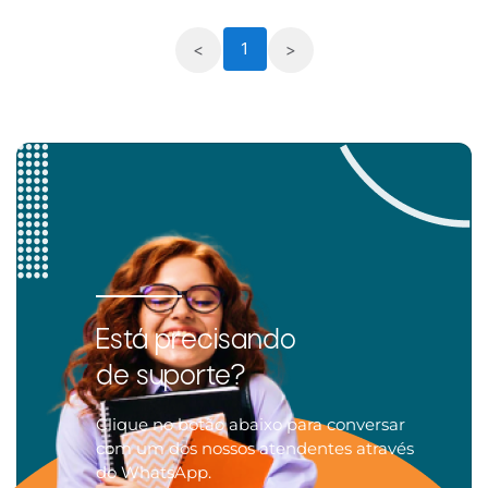
1
<
>
Está precisando
de suporte?
Clique no botão abaixo para conversar
com um dos nossos atendentes através
do WhatsApp.